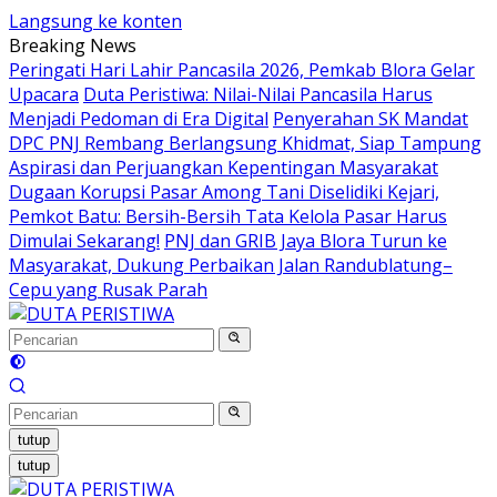
Langsung ke konten
Breaking News
Peringati Hari Lahir Pancasila 2026, Pemkab Blora Gelar
Upacara
Duta Peristiwa: Nilai-Nilai Pancasila Harus
Menjadi Pedoman di Era Digital
Penyerahan SK Mandat
DPC PNJ Rembang Berlangsung Khidmat, Siap Tampung
Aspirasi dan Perjuangkan Kepentingan Masyarakat
Dugaan Korupsi Pasar Among Tani Diselidiki Kejari,
Pemkot Batu: Bersih-Bersih Tata Kelola Pasar Harus
Dimulai Sekarang!
PNJ dan GRIB Jaya Blora Turun ke
Masyarakat, Dukung Perbaikan Jalan Randublatung–
Cepu yang Rusak Parah
tutup
tutup