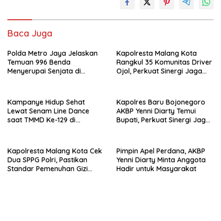
Baca Juga
Polda Metro Jaya Jelaskan
Kapolresta Malang Kota
Temuan 996 Benda
Rangkul 35 Komunitas Driver
Menyerupai Senjata di
Ojol, Perkuat Sinergi Jaga
Yayasan Jaksel
Kamtibmas dan Kelancaran
Lalu Lintas
Kampanye Hidup Sehat
Kapolres Baru Bojonegoro
Lewat Senam Line Dance
AKBP Yenni Diarty Temui
saat TMMD Ke-129 di
Bupati, Perkuat Sinergi Jaga
Kedungadem-Bojonegoro
Kamtibmas
Kapolresta Malang Kota Cek
Pimpin Apel Perdana, AKBP
Dua SPPG Polri, Pastikan
Yenni Diarty Minta Anggota
Standar Pemenuhan Gizi
Hadir untuk Masyarakat
hingga Pengelolaan Limbah
Berjalan Optimal