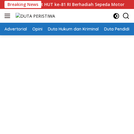
Langsung
lan Sehat HUT ke-81 RI Berhadiah Sepeda Motor
Breaking News
Bunda
ke
konten
Advertorial
Opini
Duta Hukum dan Kriminal
Duta Pendidika